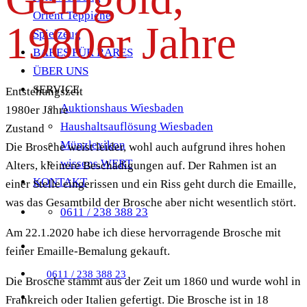
Orient Teppiche
1980er Jahre
Spielzeug
BARES FÜR RARES
ÜBER UNS
SERVICE
Entstehungszeit
Auktionshaus Wiesbaden
1980er Jahre
Haushaltsauflösung Wiesbaden
Zustand
Münzlexikon
Die Brosche weist leider, wohl auch aufgrund ihres hohen
wissens.WERT
Alters, kleinere Beschädigungen auf. Der Rahmen ist an
KONTAKT
einer Stelle eingerissen und ein Riss geht durch die Emaille,
was das Gesamtbild der Brosche aber nicht wesentlich stört.
0611 / 238 388 23
Am 22.1.2020 habe ich diese hervorragende Brosche mit
feiner Emaille-Bemalung gekauft.
0611 / 238 388 23
Die Brosche stammt aus der Zeit um 1860 und wurde wohl in
Frankreich oder Italien gefertigt. Die Brosche ist in 18