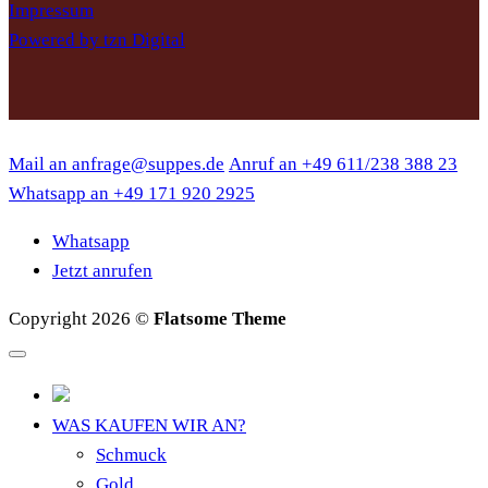
Impressum
Powered by tzn Digital
Mail an anfrage@suppes.de
Anruf an +49 611/238 388 23
Whatsapp an +49 171 920 2925
Whatsapp
Jetzt anrufen
Copyright 2026 ©
Flatsome Theme
WAS KAUFEN WIR AN?
Schmuck
Gold