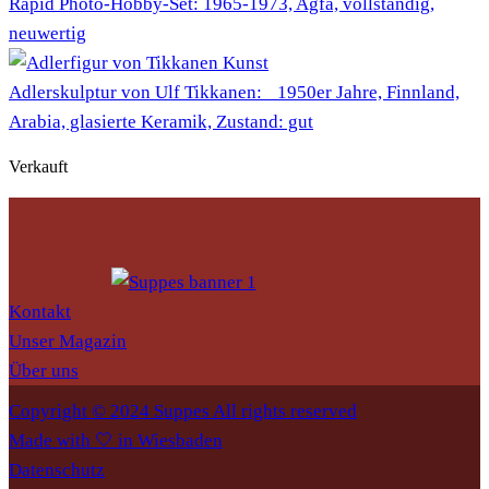
Rapid Photo-Hobby-Set: 1965-1973, Agfa, vollständig,
neuwertig
Adlerskulptur von Ulf Tikkanen: 1950er Jahre, Finnland,
Arabia, glasierte Keramik, Zustand: gut
Verkauft
Kontakt
Unser Magazin
Über uns
Copyright © 2024 Suppes All rights reserved
Made with 🤍 in Wiesbaden
Datenschutz