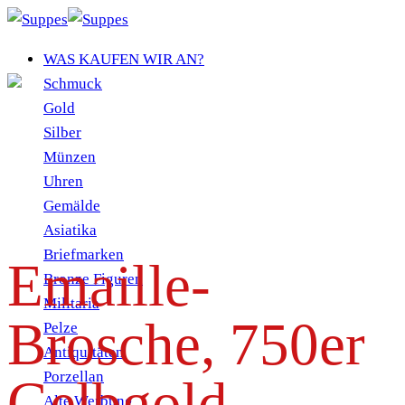
Zum
Inhalt
WAS KAUFEN WIR AN?
springen
Schmuck
Gold
Silber
Münzen
Uhren
Gemälde
Asiatika
Briefmarken
Emaille-
Bronze Figuren
Militaria
Brosche, 750er
Pelze
Antiquitäten
Porzellan
Gelbgold,
Alte Werbung