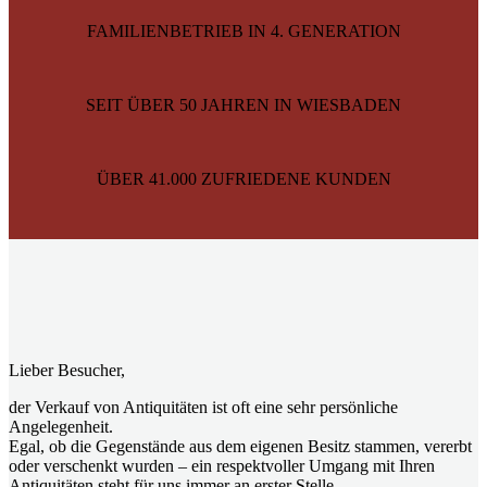
FAMILIENBETRIEB IN 4. GENERATION
SEIT ÜBER 50 JAHREN IN WIESBADEN
ÜBER 41.000 ZUFRIEDENE KUNDEN
Lieber Besucher,
der Verkauf von Antiquitäten ist oft eine sehr persönliche
Angelegenheit.
Egal, ob die Gegenstände aus dem eigenen Besitz stammen, vererbt
oder verschenkt wurden – ein respektvoller Umgang mit Ihren
Antiquitäten steht für uns immer an erster Stelle.