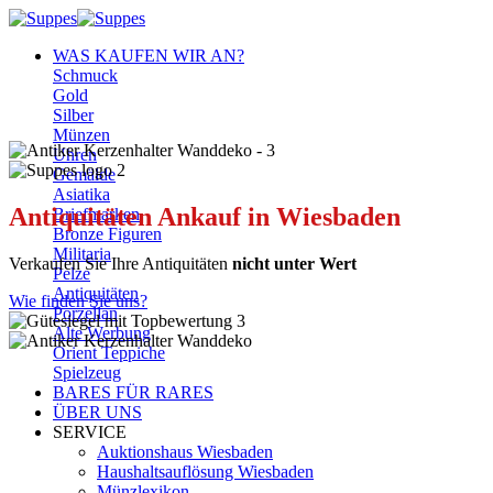
Zum
Inhalt
WAS KAUFEN WIR AN?
springen
Schmuck
Gold
Silber
Münzen
Uhren
Gemälde
Asiatika
Antiquitäten Ankauf in Wiesbaden
Briefmarken
Bronze Figuren
Militaria
Verkaufen Sie Ihre Antiquitäten
nicht unter Wert
Pelze
Antiquitäten
Wie finden Sie uns?
Porzellan
Alte Werbung
Orient Teppiche
Spielzeug
BARES FÜR RARES
ÜBER UNS
SERVICE
Auktionshaus Wiesbaden
Haushaltsauflösung Wiesbaden
Münzlexikon