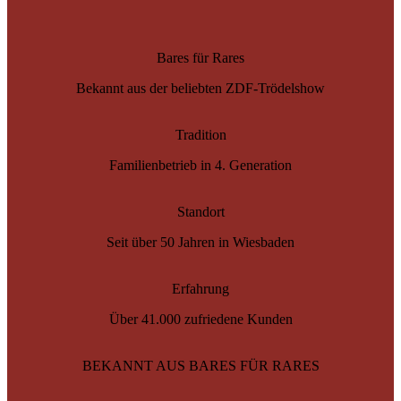
Bares für Rares
Bekannt aus der beliebten ZDF-Trödelshow
Tradition
Familienbetrieb in 4. Generation
Standort
Seit über 50 Jahren in Wiesbaden
Erfahrung
Über 41.000 zufriedene Kunden
BEKANNT AUS BARES FÜR RARES