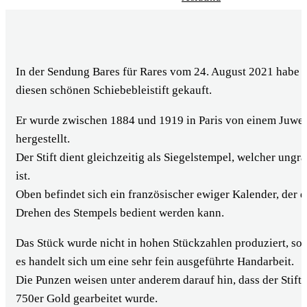
Briefmarken
Bronze Figuren
In der Sendung Bares für Rares vom 24. August 2021 habe 
Militaria
diesen schönen Schiebebleistift gekauft.
Pelze
Er wurde zwischen 1884 und 1919 in Paris von einem Juwel
Antiquitäten
hergestellt.
Der Stift dient gleichzeitig als Siegelstempel, welcher ungra
Porzellan
ist.
Alte Werbung
Oben befindet sich ein französischer ewiger Kalender, der 
Drehen des Stempels bedient werden kann.
Orient Teppiche
Das Stück wurde nicht in hohen Stückzahlen produziert, so
Spielzeug
es handelt sich um eine sehr fein ausgeführte Handarbeit.
Die Punzen weisen unter anderem darauf hin, dass der Stift 
750er Gold gearbeitet wurde.
BARES FÜR RARES