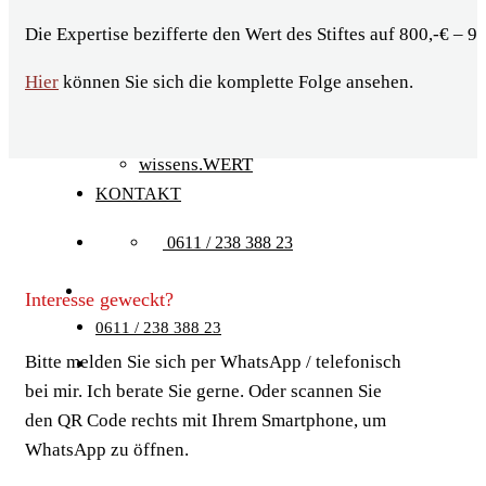
ÜBER UNS
Die Expertise bezifferte den Wert des Stiftes auf 800,-€ – 90
SERVICE
Auktionshaus Wiesbaden
Hier
können Sie sich die komplette Folge ansehen.
Haushaltsauflösung Wiesbaden
Münzlexikon
wissens.WERT
KONTAKT
0611 / 238 388 23
Interesse geweckt?
0611 / 238 388 23
Bitte melden Sie sich per WhatsApp / telefonisch
bei mir. Ich berate Sie gerne. Oder scannen Sie
den QR Code rechts mit Ihrem Smartphone, um
WhatsApp zu öffnen.