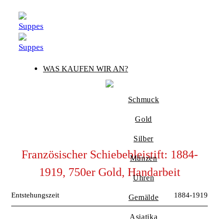
Zum
Inhalt
springen
WAS KAUFEN WIR AN?
Schmuck
Gold
Silber
Französischer Schiebebleistift: 1884-
Münzen
1919, 750er Gold, Handarbeit
Uhren
Entstehungszeit
1884-1919
Gemälde
Asiatika