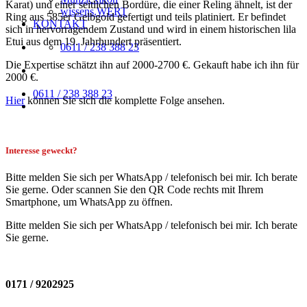
Karat) und einer seitlichen Bordüre, die einer Reling ähnelt, ist der
wissens.WERT
Ring aus 585er Gelbgold gefertigt und teils platiniert. Er befindet
KONTAKT
sich in hervorragendem Zustand und wird in einem historischen lila
Etui aus dem 19. Jahrhundert präsentiert.
0611 / 238 388 23
Die Expertise schätzt ihn auf 2000-2700 €. Gekauft habe ich ihn für
2000 €.
0611 / 238 388 23
Hier
können Sie sich die komplette Folge ansehen.
Interesse geweckt?
Bitte melden Sie sich per WhatsApp / telefonisch bei mir. Ich berate
Sie gerne. Oder scannen Sie den QR Code rechts mit Ihrem
Smartphone, um WhatsApp zu öffnen.
Bitte melden Sie sich per WhatsApp / telefonisch bei mir. Ich berate
Sie gerne.
0171 / 9202925