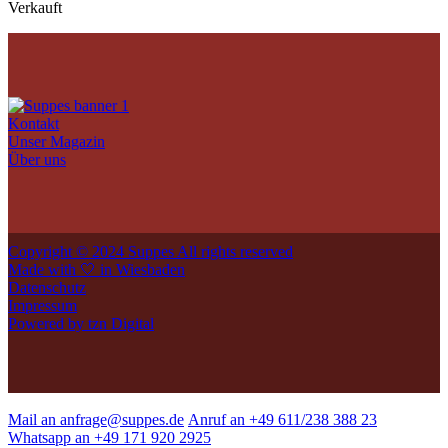
Verkauft
Kontakt
Unser Magazin
Über uns
Copyright © 2024 Suppes All rights reserved
Made with 🤍 in Wiesbaden
Datenschutz
Impressum
Powered by tzn Digital
Mail an anfrage@suppes.de
Anruf an +49 611/238 388 23
Whatsapp an +49 171 920 2925