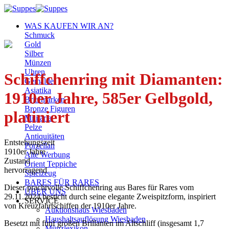
Zum
Inhalt
WAS KAUFEN WIR AN?
springen
Schmuck
Gold
Silber
Münzen
Uhren
Schiffchenring mit Diamanten:
Gemälde
Asiatika
1910er Jahre, 585er Gelbgold,
Briefmarken
Bronze Figuren
platiniert
Militaria
Pelze
Antiquitäten
Entstehungszeit
Porzellan
1910er Jahre
Alte Werbung
Zustand
Orient Teppiche
hervorragend
Spielzeug
BARES FÜR RARES
Dieser prachtvolle Schiffchenring aus Bares für Rares vom
ÜBER UNS
29.11.2024 besticht durch seine elegante Zweispitzform, inspiriert
SERVICE
von Kreuzfahrtschiffen der 1910er Jahre.
Auktionshaus Wiesbaden
Haushaltsauflösung Wiesbaden
Besetzt mit fünf großen Brillanten im Altschliff (insgesamt 1,7
Münzlexikon