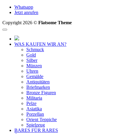
Whatsapp
Jetzt anrufen
Copyright 2026 ©
Flatsome Theme
WAS KAUFEN WIR AN?
Schmuck
Gold
Silber
Münzen
Uhren
Gemälde
Antiquitäten
Briefmarken
Bronze Figuren
Militaria
Pelze
Asiatika
Porzellan
Orient Teppiche
Spielzeug
BARES FÜR RARES