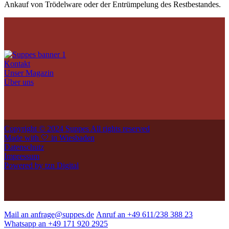
Ankauf von Trödelware oder der Entrümpelung des Restbestandes.
Kontakt
Unser Magazin
Über uns
Copyright © 2024 Suppes All rights reserved
Made with 🤍 in Wiesbaden
Datenschutz
Impressum
Powered by tzn Digital
Mail an anfrage@suppes.de
Anruf an +49 611/238 388 23
Whatsapp an +49 171 920 2925