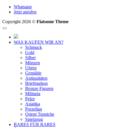
Whatsapp
Jetzt anrufen
Copyright 2026 ©
Flatsome Theme
WAS KAUFEN WIR AN?
Schmuck
Gold
Silber
Münzen
Uhren
Gemälde
Antiquitäten
Briefmarken
Bronze Figuren
Militaria
Pelze
Asiatika
Porzellan
Orient Teppiche
Spielzeug
BARES FÜR RARES