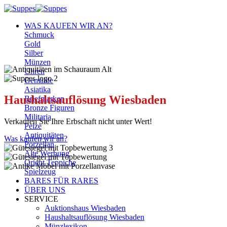
Zum
Inhalt
WAS KAUFEN WIR AN?
springen
Schmuck
Gold
Silber
Münzen
Uhren
Gemälde
Asiatika
Haushaltsauflösung Wiesbaden
Briefmarken
Bronze Figuren
Militaria
Verkaufen Sie Ihre Erbschaft nicht unter Wert!
Pelze
Antiquitäten
Was kaufen wir an?
Porzellan
Alte Werbung
Orient Teppiche
Spielzeug
BARES FÜR RARES
ÜBER UNS
SERVICE
Auktionshaus Wiesbaden
Haushaltsauflösung Wiesbaden
Münzlexikon