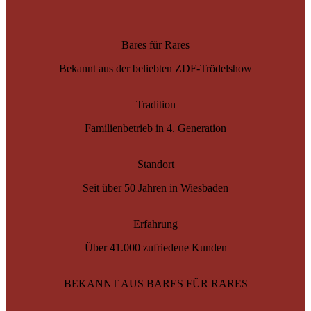
Bares für Rares
Bekannt aus der beliebten ZDF-Trödelshow
Tradition
Familienbetrieb in 4. Generation
Standort
Seit über 50 Jahren in Wiesbaden
Erfahrung
Über 41.000 zufriedene Kunden
BEKANNT AUS BARES FÜR RARES