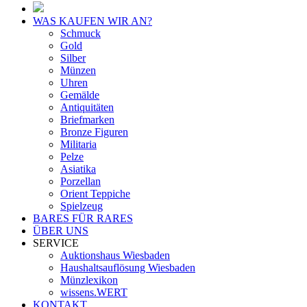
WAS KAUFEN WIR AN?
Schmuck
Gold
Silber
Münzen
Uhren
Gemälde
Antiquitäten
Briefmarken
Bronze Figuren
Militaria
Pelze
Asiatika
Porzellan
Orient Teppiche
Spielzeug
BARES FÜR RARES
ÜBER UNS
SERVICE
Auktionshaus Wiesbaden
Haushaltsauflösung Wiesbaden
Münzlexikon
wissens.WERT
KONTAKT