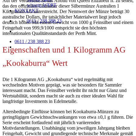
Auf der Vorderseite ist das Abbild von Queen Elizabeth II. zu sehen,
wissens.WERT
das den offiziellen Charakter dieser Silbermünze Australien 1
KONTAKT
Kilogramm AG unterstreicht. Der Nennwert der Münze beträgt 30
australische Dollars, ihr tatsächlicher Materialwert liegt jedoch
0611 / 238 388 23
deutlich höher. Mit einem Gewicht von 1000 g Feinsilber und einem
Feingehalt von 999,9/1000 entspricht sie den höchsten
internationalen Qualitätsstandards der Perth Mint.
0611 / 238 388 23
Eigenschaften und 1 Kilogramm AG
„Kookaburra“ Wert
Die 1 Kilogramm AG „Kookaburra“ wird regelmäßig mit
wechselnden Motiven geprägt, was sie besonders für Sammler
interessant macht. Das Feinsilber verleiht ihr nicht nur Glanz und
Wertstabilität, sondern macht sie auch zu einer idealen Wahl für
langfristige Investments in Edelmetalle.
Altersbedingte Einflüsse können bei Kookaburra-Münzen zu
geringfügigen Gewichtsschwankungen von etwa ±0,1 g führen. Die
Serie erscheint fortlaufend mit jährlich variierenden
Motivdarstellungen. Unabhängig vom jeweiligen Jahrgang bleiben
Feingehalt, Gewicht und grundlegende technische Merkmale gemäß