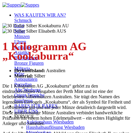
Zum
Inhalt
WAS KAUFEN WIR AN?
springen
Schmuck
Gold
Silber
Münzen
Uhren
1 Kilogramm AG
Gemälde
„Kookaburra“
Asiatika
Briefmarken
Bronze Figuren
Militaria
Herkunftsland:
Australien
Pelze
Material:
Silber
Antiquitäten
Porzellan
Die 1 Kilogramm AG „Kookaburra“ gehört zu den
Alte Werbung
eindrucksvollsten Ausgaben der Perth Mint und ist eine der
Orient Teppiche
beliebtesten Silbermünzen Australien. Sie trägt den Namen des
Spielzeug
legendären Eisvogels „Kookaburra“, der als Symbol für Freiheit und
BARES FÜR RARES
Lebensfreude gilt und auf jeder Münze detailreich dargestellt wird.
ÜBER UNS
Diese großformatige Münze Australien verbindet handwerkliche
SERVICE
Präzision mit einem hohen Edelmetallwert – ein echtes Highlight für
Auktionshaus Wiesbaden
Anleger und Sammler.
Haushaltsauflösung Wiesbaden
Münzlexikon