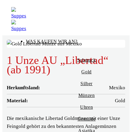
Zum
Inhalt
springen
WAS KAUFEN WIR AN?
1 Unze AU „Libertad“
Schmuck
(ab 1991)
Gold
Silber
Herkunftsland:
Mexiko
Münzen
Material:
Gold
Uhren
Die mexikanische Libertad Goldmünze mit einer Unze
Gemälde
Feingold gehört zu den bekanntesten Anlagemünzen
Asiatika