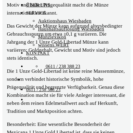
Motiv und hoher Prägequalität macht die Münze
ÜBER UNS
international anerkannt.
SERVICE
Auktionshaus Wiesbaden
Das Gewicht der Münze kann aufgrund altersbedingter
Haushaltsauflösung Wiesbaden
Gebrauchsspuren um etwa ±0,1 g variieren. Die
Münzlexikon
Jahrgang der 1 Unze Gold-Libertad Münze kann
wissens.WERT
variieren; Goldgehalt, Gewicht und Motiv sind jedoch
KONTAKT
stets identisch.
0611 / 238 388 23
Die 1 Unze Gold-Libertad ist keine reine Massenmünze,
sondern verbindet historische Symbolik, hohe
Prägequalität und begrenzte Verfügbarkeit. Genau diese
0611 / 238 388 23
Kombination macht sie für viele Anleger interessant, die
neben dem reinen Edelmetallwert auch auf Herkunft,
Tradition und Marktposition achten.
Besonderheit: Eine wesentliche Besonderheit der
Mexicana 1 Unze Gold Libertad ist, dass sie keinen