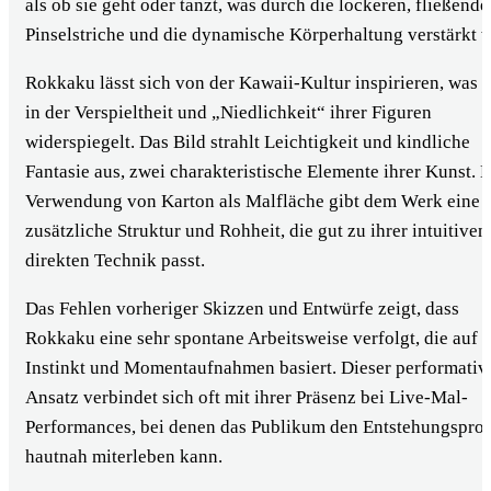
als ob sie geht oder tanzt, was durch die lockeren, fließend
ÜBER UNS
Pinselstriche und die dynamische Körperhaltung verstärkt w
SERVICE
Auktionshaus Wiesbaden
Rokkaku lässt sich von der Kawaii-Kultur inspirieren, was s
Haushaltsauflösung Wiesbaden
in der Verspieltheit und „Niedlichkeit“ ihrer Figuren
Münzlexikon
widerspiegelt. Das Bild strahlt Leichtigkeit und kindliche
wissens.WERT
Fantasie aus, zwei charakteristische Elemente ihrer Kunst. 
KONTAKT
Verwendung von Karton als Malfläche gibt dem Werk eine
zusätzliche Struktur und Rohheit, die gut zu ihrer intuitive
0611 / 238 388 23
direkten Technik passt.
Das Fehlen vorheriger Skizzen und Entwürfe zeigt, dass
0611 / 238 388 23
Rokkaku eine sehr spontane Arbeitsweise verfolgt, die auf
Instinkt und Momentaufnahmen basiert. Dieser performativ
Ansatz verbindet sich oft mit ihrer Präsenz bei Live-Mal-
Performances, bei denen das Publikum den Entstehungspro
hautnah miterleben kann.