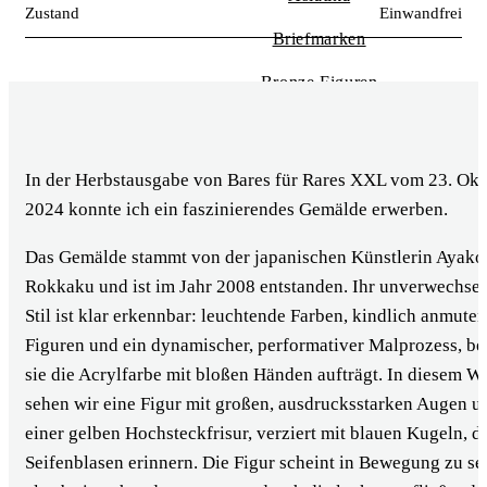
Zustand
Einwandfrei
Briefmarken
Bronze Figuren
Militaria
Pelze
In der Herbstausgabe von Bares für Rares XXL vom 23. Okt
2024 konnte ich ein faszinierendes Gemälde erwerben.
Antiquitäten
Das Gemälde stammt von der japanischen Künstlerin Ayako
Porzellan
Rokkaku und ist im Jahr 2008 entstanden. Ihr unverwechsel
Alte Werbung
Stil ist klar erkennbar: leuchtende Farben, kindlich anmute
Orient Teppiche
Figuren und ein dynamischer, performativer Malprozess, be
sie die Acrylfarbe mit bloßen Händen aufträgt. In diesem W
Spielzeug
sehen wir eine Figur mit großen, ausdrucksstarken Augen u
einer gelben Hochsteckfrisur, verziert mit blauen Kugeln, d
Seifenblasen erinnern. Die Figur scheint in Bewegung zu se
BARES FÜR RARES