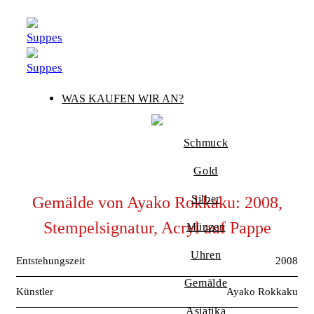
Zum
Inhalt
springen
WAS KAUFEN WIR AN?
Schmuck
Gold
Silber
Gemälde von Ayako Rokkaku: 2008,
Stempelsignatur, Acryl auf Pappe
Münzen
Uhren
Entstehungszeit
2008
Gemälde
Künstler
Ayako Rokkaku
Asiatika