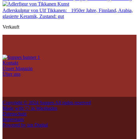
Adlerskulptur von Ulf Tikkanen: 1950er Jahre, Finnland, Arabia,
glasierte Keramik, Zustand: gut
Verkauft
Kontakt
Unser Magazin
Über uns
Copyright © 2024 Suppes All rights reserved
Made with 🤍 in Wiesbaden
Datenschutz
Impressum
Powered by tzn Digital