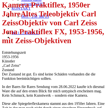
Kamera Praktiflex, 1950er
wissens.WERT
KONTAKT
JahreAltes Teleobjektiv Carl
0611 / 238 388 23
ZeissObjektiv von Carl Zeiss
Jena Praktiflex FX, 1953-1956,
0611 / 238 388 23
mit Zeiss-Objektiven
Entstehungszeit
1953-1956
Künstler
„Carl Zeiss“
Zustand
Der Zustand ist gut. Es sind keine Schäden vorhanden die die
Funktion beeinträchtigen sollten.
In der Bares für Rares Sendung vom 28.06.2022 kaufte ich diesmal
Ware die auf den ersten Blick für mich untypisch erscheinen mag.
Kein Schmuck, kein Kunstwerk – sondern eine Kamera.
Diese alte Spiegelreflexkamera stammt aus den 1950er Jahren. Eine
Zeit in der man noch nicht durch einen einzelnen Fingerdruck auf