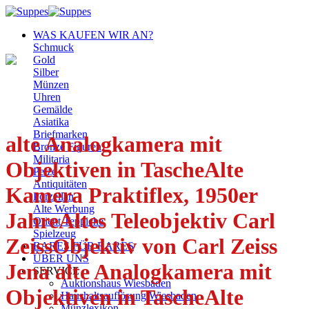
Zum
Inhalt
WAS KAUFEN WIR AN?
springen
Schmuck
Gold
Silber
Münzen
Uhren
Gemälde
Asiatika
Briefmarken
alte Analogkamera mit
Bronze Figuren
Militaria
Objektiven in TascheAlte
Pelze
Antiquitäten
Kamera Praktiflex, 1950er
Porzellan
Alte Werbung
JahreAltes Teleobjektiv Carl
Orient Teppiche
Spielzeug
ZeissObjektiv von Carl Zeiss
BARES FÜR RARES
ÜBER UNS
Jena alte Analogkamera mit
SERVICE
Auktionshaus Wiesbaden
Objektiven in TascheAlte
Haushaltsauflösung Wiesbaden
Münzlexikon