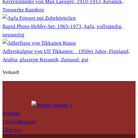
Kerzenständer von Max Laeuger: 1910-1913, Keramik,
Tonwerke Kandern
Rapid Photo-Hobby-Set: 1965-1973, Agfa, vollständig,
neuwertig
Adlerskulptur von Ulf Tikkanen: 1950er Jahre, Finnland,
Arabia, glasierte Keramik, Zustand: gut
Verkauft
Kontakt
Unser Magazin
Über uns