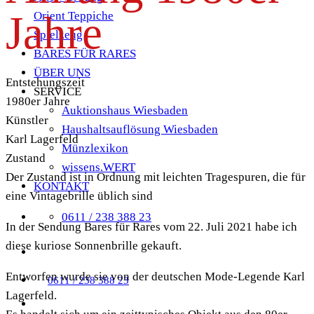
Jahre
Orient Teppiche
Spielzeug
BARES FÜR RARES
ÜBER UNS
Entstehungszeit
SERVICE
1980er Jahre
Auktionshaus Wiesbaden
Künstler
Haushaltsauflösung Wiesbaden
Karl Lagerfeld
Münzlexikon
Zustand
wissens.WERT
Der Zustand ist in Ordnung mit leichten Tragespuren, die für
KONTAKT
eine Vintagebrille üblich sind
0611 / 238 388 23
In der Sendung Bares für Rares vom 22. Juli 2021 habe ich
diese kuriose Sonnenbrille gekauft.
Entworfen wurde sie von der deutschen Mode-Legende Karl
0611 / 238 388 23
Lagerfeld.