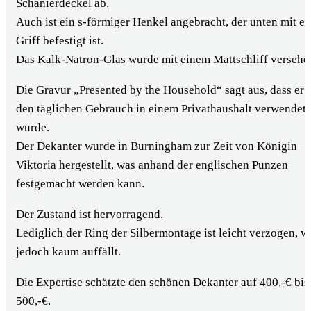
Schanierdeckel ab.
ÜBER UNS
Auch ist ein s-förmiger Henkel angebracht, der unten mit e
SERVICE
Griff befestigt ist.
Auktionshaus Wiesbaden
Das Kalk-Natron-Glas wurde mit einem Mattschliff versehe
Haushaltsauflösung Wiesbaden
Münzlexikon
Die Gravur „Presented by the Household“ sagt aus, dass er 
wissens.WERT
den täglichen Gebrauch in einem Privathaushalt verwendet
KONTAKT
wurde.
Der Dekanter wurde in Burningham zur Zeit von Königin
0611 / 238 388 23
Viktoria hergestellt, was anhand der englischen Punzen
festgemacht werden kann.
0611 / 238 388 23
Der Zustand ist hervorragend.
Lediglich der Ring der Silbermontage ist leicht verzogen, w
jedoch kaum auffällt.
Die Expertise schätzte den schönen Dekanter auf 400,-€ bis
500,-€.