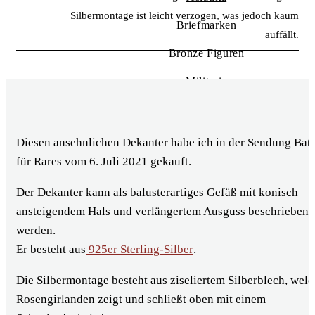
Silbermontage ist leicht verzogen, was jedoch kaum
Briefmarken
auffällt.
Bronze Figuren
Militaria
Pelze
Antiquitäten
Diesen ansehnlichen Dekanter habe ich in der Sendung Bat
für Rares vom 6. Juli 2021 gekauft.
Porzellan
Der Dekanter kann als balusterartiges Gefäß mit konisch
Alte Werbung
ansteigendem Hals und verlängertem Ausguss beschrieben
Orient Teppiche
werden.
Er besteht aus
925er Sterling-Silber
.
Spielzeug
Die Silbermontage besteht aus ziseliertem Silberblech, wel
Rosengirlanden zeigt und schließt oben mit einem
BARES FÜR RARES