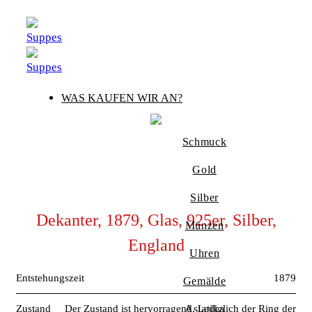
Zum
Inhalt
springen
WAS KAUFEN WIR AN?
Schmuck
Gold
Silber
Dekanter, 1879, Glas, 925er, Silber,
Münzen
England
Uhren
Entstehungszeit
1879
Gemälde
Zustand
Der Zustand ist hervorragend. Lediglich der Ring der
Asiatika