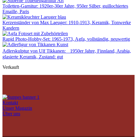
Toiletten-Garnitur: 1920er-30er Jahre, 950er Silber, guillochiertes
Emaille, Paris
Kerzenständer von Max Laeuger: 1910-1913, Keramik, Tonwerke
Kandern
Rapid Photo-Hobby-Set: 1965-1973, Agfa, vollständig, neuwertig
Adlerskulptur von Ulf Tikkanen: 1950er Jahre, Finnland, Arabia,
glasierte Keramik, Zustand: gut
Verkauft
Kontakt
Unser Magazin
Über uns