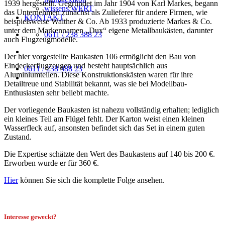
1939 hergestellt.
Gegründet im Jahr 1904 von Karl Markes, begann
wissens.WERT
das Unternehmen zunächst als Zulieferer für andere Firmen, wie
KONTAKT
beispielsweise Walther & Co.
Ab 1933 produzierte Markes & Co.
unter dem Markennamen „Dux“ eigene Metallbaukästen, darunter
0611 / 238 388 23
auch Flugzeugmodelle.
Der hier vorgestellte Baukasten 106 ermöglicht den Bau von
Eindeckerflugzeugen und besteht hauptsächlich aus
0611 / 238 388 23
Aluminiumteilen.
Diese Konstruktionskästen waren für ihre
Detailtreue und Stabilität bekannt, was sie bei Modellbau-
Enthusiasten sehr beliebt machte.
Der vorliegende Baukasten ist nahezu vollständig erhalten; lediglich
ein kleines Teil am Flügel fehlt.
Der Karton weist einen kleinen
Wasserfleck auf, ansonsten befindet sich das Set in einem guten
Zustand.
Die Expertise schätzte den Wert des Baukastens auf 140 bis 200 €.
Erworben wurde er für 360 €.
Hier
können Sie sich die komplette Folge ansehen.
Interesse geweckt?