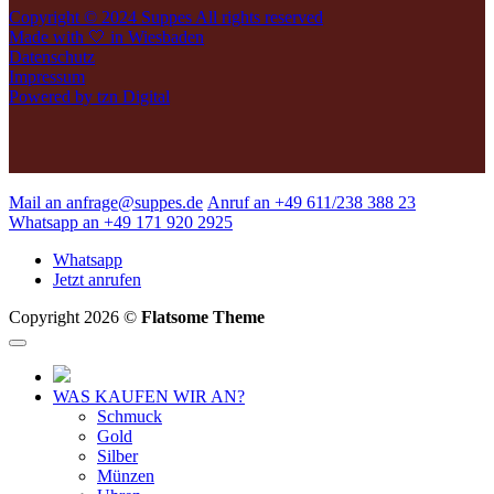
Copyright © 2024 Suppes All rights reserved
Made with 🤍 in Wiesbaden
Datenschutz
Impressum
Powered by tzn Digital
Mail an anfrage@suppes.de
Anruf an +49 611/238 388 23
Whatsapp an +49 171 920 2925
Whatsapp
Jetzt anrufen
Copyright 2026 ©
Flatsome Theme
WAS KAUFEN WIR AN?
Schmuck
Gold
Silber
Münzen