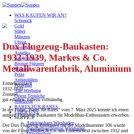
Zum
Inhalt
WAS KAUFEN WIR AN?
springen
Schmuck
Gold
Silber
Münzen
Uhren
Dux Flugzeug-Baukasten:
Gemälde
Asiatika
1932-1939, Markes & Co.
Briefmarken
Bronze Figuren
Metallwarenfabrik, Aluminium
Militaria
Pelze
Antiquitäten
Entstehungszeit
Porzellan
1932-1939
Alte Werbung
Zustand
Orient Teppiche
gut erhalten, nahezu vollständig
Spielzeug
BARES FÜR RARES
In der Folge „Bares für Rares“ vom 7. März 2025 konnte ich einen
ÜBER UNS
antiken Flugzeug-Baukasten für Modellbau-Enthusiasten erwerben.
SERVICE
Auktionshaus Wiesbaden
Der Dux Flugzeug-Baukasten mit der Modellnummer 106 wurde
Haushaltsauflösung Wiesbaden
von der Firma Markes & Co. aus Lüdenscheid zwischen 1932 und
Münzlexikon