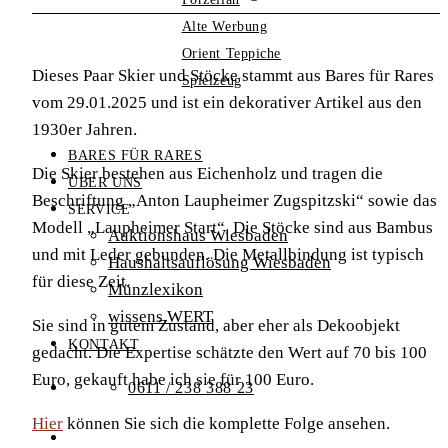
Alte Werbung
Orient Teppiche
Dieses Paar Skier und Stöcke stammt aus Bares für Rares
Spielzeug
vom 29.01.2025 und ist ein dekorativer Artikel aus den
1930er Jahren.
BARES FÜR RARES
Die Skier bestehen aus Eichenholz und tragen die
ÜBER UNS
Beschriftung „Anton Laupheimer Zugspitzski“ sowie das
SERVICE
Modell „Laupheimer Start“. Die Stöcke sind aus Bambus
Auktionshaus Wiesbaden
und mit Leder gebunden. Die Metallbindung ist typisch
Haushaltsauflösung Wiesbaden
für diese Zeit.
Münzlexikon
wissens.WERT
Sie sind in gutem Zustand, aber eher als Dekoobjekt
KONTAKT
gedacht. Die Expertise schätzte den Wert auf 70 bis 100
Euro, gekauft habe ich sie für 100 Euro.
0611 / 238 388 23
Hier
können Sie sich die komplette Folge ansehen.