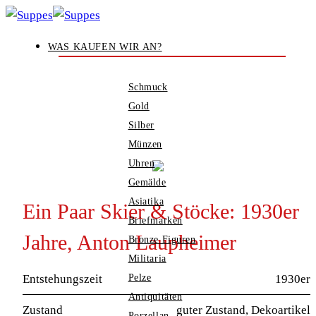
Zum
Inhalt
WAS KAUFEN WIR AN?
springen
Schmuck
Gold
Silber
Münzen
Uhren
Gemälde
Asiatika
Ein Paar Skier & Stöcke: 1930er
Briefmarken
Jahre, Anton Laupheimer
Bronze Figuren
Militaria
Entstehungszeit
Pelze
1930er
Antiquitäten
Zustand
guter Zustand, Dekoartikel
Porzellan