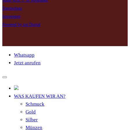
Made with 🤍 in Wiesbaden
Datenschutz
Impressum
Powered by tzn Digital
Whatsapp
Jetzt anrufen
WAS KAUFEN WIR AN?
Schmuck
Gold
Silber
Münzen