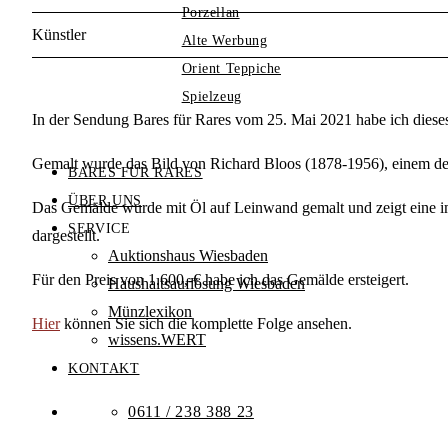
Porzellan
Künstler
Alte Werbung
Orient Teppiche
Spielzeug
In der Sendung Bares für Rares vom 25. Mai 2021 habe ich diese
Gemalt wurde das Bild von Richard Bloos (1878-1956), einem deu
BARES FÜR RARES
ÜBER UNS
Das Gemälde wurde mit Öl auf Leinwand gemalt und zeigt eine imp
SERVICE
dargestellt.
Auktionshaus Wiesbaden
Für den Preis von 1.600,-€ habe ich das Gemälde ersteigert.
Haushaltsauflösung Wiesbaden
Münzlexikon
Hier
können Sie sich die komplette Folge ansehen.
wissens.WERT
KONTAKT
0611 / 238 388 23