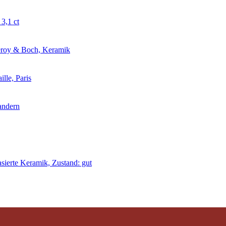
 3,1 ct
leroy & Boch, Keramik
ille, Paris
andern
sierte Keramik, Zustand: gut