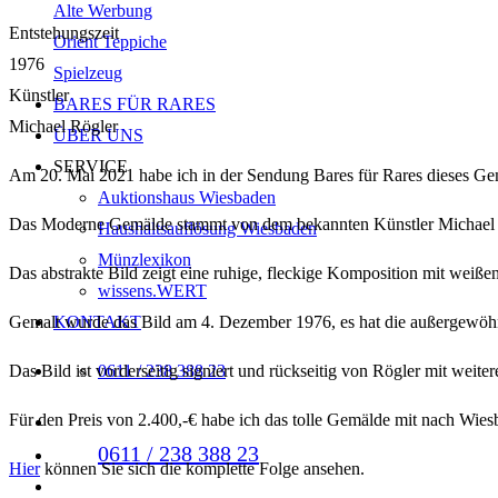
Alte Werbung
Entstehungszeit
Orient Teppiche
1976
Spielzeug
Künstler
BARES FÜR RARES
Michael Rögler
ÜBER UNS
SERVICE
Am 20. Mai 2021 habe ich in der Sendung Bares für Rares dieses Ge
Auktionshaus Wiesbaden
Das Moderne Gemälde stammt von dem bekannten Künstler Michael Rö
Haushaltsauflösung Wiesbaden
Münzlexikon
Das abstrakte Bild zeigt eine ruhige, fleckige Komposition mit weiß
wissens.WERT
Gemalt wurde das Bild am 4. Dezember 1976, es hat die außergewöh
KONTAKT
Das Bild ist vorderseitig signiert und rückseitig von Rögler mit wei
0611 / 238 388 23
Für den Preis von 2.400,-€ habe ich das tolle Gemälde mit nach Wie
0611 / 238 388 23
Hier
können Sie sich die komplette Folge ansehen.