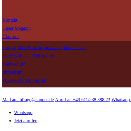
Kontakt
Unser Magazin
Über uns
Copyright © 2024 Suppes All rights reserved
Made with 🤍 in Wiesbaden
Datenschutz
Impressum
Powered by tzn Digital
Mail an anfrage@suppes.de
Anruf an +49 611/238 388 23
Whatsapp 
Whatsapp
Jetzt anrufen