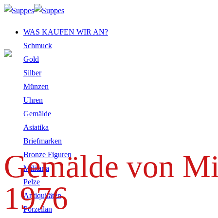
Zum
Inhalt
WAS KAUFEN WIR AN?
springen
Schmuck
Gold
Silber
Münzen
Uhren
Gemälde
Asiatika
Briefmarken
Gemälde von Mic
Bronze Figuren
Militaria
Pelze
1976
Antiquitäten
Porzellan