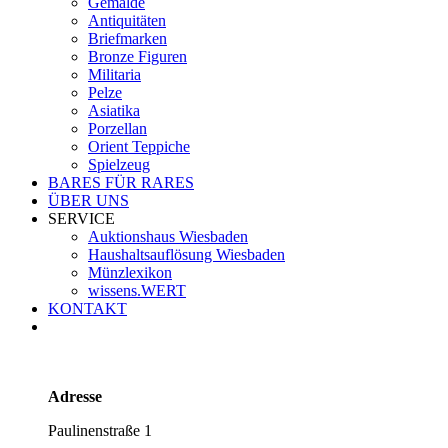
Gemälde
Antiquitäten
Briefmarken
Bronze Figuren
Militaria
Pelze
Asiatika
Porzellan
Orient Teppiche
Spielzeug
BARES FÜR RARES
ÜBER UNS
SERVICE
Auktionshaus Wiesbaden
Haushaltsauflösung Wiesbaden
Münzlexikon
wissens.WERT
KONTAKT
Adresse
Paulinenstraße 1