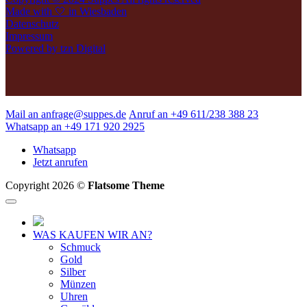
Made with 🤍 in Wiesbaden
Datenschutz
Impressum
Powered by tzn Digital
Mail an anfrage@suppes.de
Anruf an +49 611/238 388 23
Whatsapp an +49 171 920 2925
Whatsapp
Jetzt anrufen
Copyright 2026 ©
Flatsome Theme
WAS KAUFEN WIR AN?
Schmuck
Gold
Silber
Münzen
Uhren