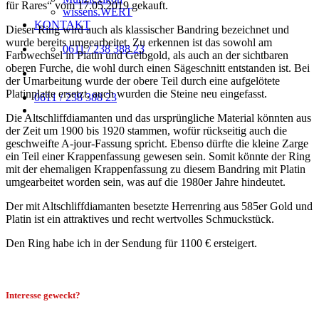
für Rares“ vom 17.05.2019 gekauft.
wissens.WERT
KONTAKT
Dieser Ring wird auch als klassischer Bandring bezeichnet und
wurde bereits umgearbeitet. Zu erkennen ist das sowohl am
0611 / 238 388 23
Farbwechsel in Platin und Gelbgold, als auch an der sichtbaren
oberen Furche, die wohl durch einen Sägeschnitt entstanden ist. Bei
der Umarbeitung wurde der obere Teil durch eine aufgelötete
Platinplatte ersetzt, auch wurden die Steine neu eingefasst.
0611 / 238 388 23
Die Altschliffdiamanten und das ursprüngliche Material könnten aus
der Zeit um 1900 bis 1920 stammen, wofür rückseitig auch die
geschweifte A-jour-Fassung spricht. Ebenso dürfte die kleine Zarge
ein Teil einer Krappenfassung gewesen sein. Somit könnte der Ring
mit der ehemaligen Krappenfassung zu diesem Bandring mit Platin
umgearbeitet worden sein, was auf die 1980er Jahre hindeutet.
Der mit Altschliffdiamanten besetzte Herrenring aus 585er Gold und
Platin ist ein attraktives und recht wertvolles Schmuckstück.
Den Ring habe ich in der Sendung für 1100 € ersteigert.
Interesse geweckt?