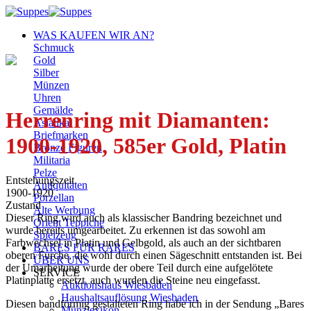
Zum
Inhalt
WAS KAUFEN WIR AN?
springen
Schmuck
Gold
Silber
Münzen
Uhren
Gemälde
Herrenring mit Diamanten:
Asiatika
Briefmarken
1900-1920, 585er Gold, Platin
Bronze Figuren
Militaria
Pelze
Entstehungszeit
Antiquitäten
1900-1920
Porzellan
Zustand
Alte Werbung
Dieser Ring wird auch als klassischer Bandring bezeichnet und
Orient Teppiche
wurde bereits umgearbeitet. Zu erkennen ist das sowohl am
Spielzeug
Farbwechsel in Platin und Gelbgold, als auch an der sichtbaren
BARES FÜR RARES
oberen Furche, die wohl durch einen Sägeschnitt entstanden ist. Bei
ÜBER UNS
der Umarbeitung wurde der obere Teil durch eine aufgelötete
SERVICE
Platinplatte ersetzt, auch wurden die Steine neu eingefasst.
Auktionshaus Wiesbaden
Haushaltsauflösung Wiesbaden
Diesen bandförmig gestalteten Ring habe ich in der Sendung „Bares
Münzlexikon