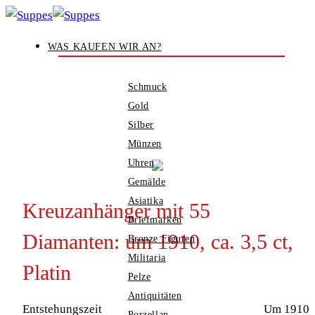
Zum
Inhalt
WAS KAUFEN WIR AN?
springen
Schmuck
Gold
Silber
Münzen
Uhren
Gemälde
Asiatika
Kreuzanhänger mit 55
Briefmarken
Diamanten: um 1910, ca. 3,5 ct,
Bronze Figuren
Militaria
Platin
Pelze
Antiquitäten
Entstehungszeit
Um 1910
Porzellan