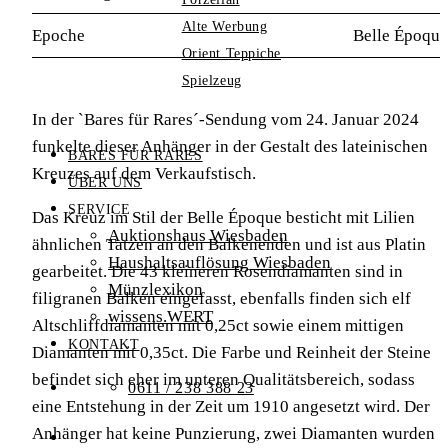
Alte Werbung
Epoche
Belle Époqu
Orient Teppiche
Spielzeug
In der `Bares für Rares´-Sendung vom 24. Januar 2024
funkelte dieser Anhänger in der Gestalt des lateinischen
BARES FÜR RARES
Kreuzes auf dem Verkaufstisch.
ÜBER UNS
SERVICE
Das Kreuz im Stil der Belle Époque besticht mit Lilien
Auktionshaus Wiesbaden
ähnlichen Tatzen an den Balkenenden und ist aus Platin
Haushaltsauflösung Wiesbaden
gearbeitet. Die 43 kleineren Rosendiamanten sind in
Münzlexikon
filigranen Balken eingefasst, ebenfalls finden sich elf
wissens.WERT
Altschliffdiamanten mit 0,25ct sowie einem mittigen
KONTAKT
Diamanten mit 0,35ct. Die Farbe und Reinheit der Steine
befindet sich eher im unteren Qualitätsbereich, sodass
0611 / 238 388 23
eine Entstehung in der Zeit um 1910 angesetzt wird. Der
Anhänger hat keine Punzierung, zwei Diamanten wurden