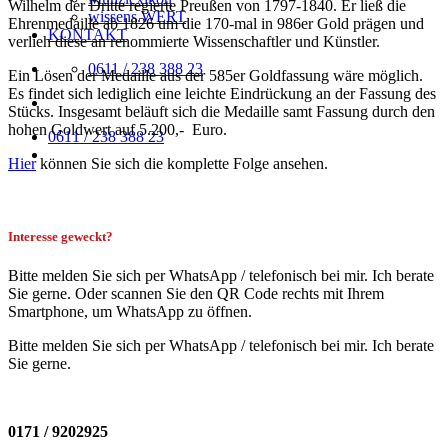
Wilhelm der Dritte regierte Preußen von 1797-1840. Er ließ die
wissens.WERT
Ehrenmedaille ab 1826 um die 170-mal in 986er Gold prägen und
KONTAKT
verlieh diese an renommierte Wissenschaftler und Künstler.
0611 / 238 388 23
Ein Lösen der Medaille aus der 585er Goldfassung wäre möglich.
Es findet sich lediglich eine leichte Eindrückung an der Fassung des
Stücks. Insgesamt beläuft sich die Medaille samt Fassung durch den
hohen Goldwert auf 5.200,- Euro.
0611 / 238 388 23
Hier
können Sie sich die komplette Folge ansehen.
Interesse geweckt?
Bitte melden Sie sich per WhatsApp / telefonisch bei mir. Ich berate
Sie gerne. Oder scannen Sie den QR Code rechts mit Ihrem
Smartphone, um WhatsApp zu öffnen.
Bitte melden Sie sich per WhatsApp / telefonisch bei mir. Ich berate
Sie gerne.
0171 / 9202925