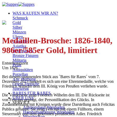
Zum
Inhalt
WAS KAUFEN WIR AN?
springen
Schmuck
Gold
Silber
Münzen
Uhren
Medaillen-Brosche: 1826-1840,
Gemälde
Asiatika
986er/585er Gold, limitiert
Briefmarken
Bronze Figuren
Militaria
Entstehungszeit
Pelze
Um 1826
Antiquitäten
Porzellan
Bei diesem spannenden Stück aus `Bares für Rares´ vom 7.
Alte Werbung
Dezember 2023 handelt es sich um eine Ehrenmedaille, welche von
Orient Teppiche
Friedrich Wilhelm dem III. König von Preußen verliehen wurde.
Spielzeug
BARES FÜR RARES
Die Vorderseite zeigt Friedrich Wilhelm den III. Die Rückseite ist
ÜBER UNS
von Felicitas geprägt, der Personifikation des Glücks. In
SERVICE
Zusammenhang mit Königen wurde diese Darstellung auch Felicitas
Auktionshaus Wiesbaden
Publica genannt. Sie zeigt Felicitas mit einem Füllhorn, einem
Haushaltsauflösung Wiesbaden
Steuerruder und dem gekrönten preußischen Adler. Friedrich
Münzlexikon