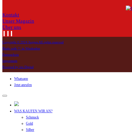
Kontakt
Unser Magazin
Über uns
Copyright © 2024 Suppes All rights reserved
Made with 🤍 in Wiesbaden
Datenschutz
Impressum
Powered by tzn Digital
Whatsapp
Jetzt anrufen
WAS KAUFEN WIR AN?
Schmuck
Gold
Silber