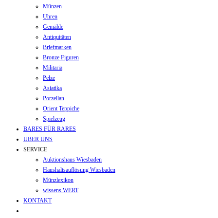
Münzen
Uhren
Gemälde
Antiquitäten
Briefmarken
Bronze Figuren
Militaria
Pelze
Asiatika
Porzellan
Orient Teppiche
Spielzeug
BARES FÜR RARES
ÜBER UNS
SERVICE
Auktionshaus Wiesbaden
Haushaltsauflösung Wiesbaden
Münzlexikon
wissens.WERT
KONTAKT