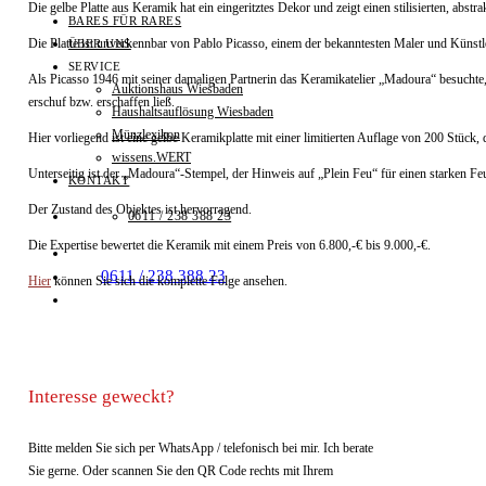
Die gelbe Platte aus Keramik hat ein eingeritztes Dekor und zeigt einen stilisierten, abst
BARES FÜR RARES
Die Platte ist unverkennbar von Pablo Picasso, einem der bekanntesten Maler und Künstl
ÜBER UNS
SERVICE
Als Picasso 1946 mit seiner damaligen Partnerin das Keramikatelier „Madoura“ besuchte, 
Auktionshaus Wiesbaden
erschuf bzw. erschaffen ließ.
Haushaltsauflösung Wiesbaden
Münzlexikon
Hier vorliegend ist eine gelbe Keramikplatte mit einer limitierten Auflage von 200 Stück, d
wissens.WERT
Unterseitig ist der „Madoura“-Stempel, der Hinweis auf „Plein Feu“ für einen starken Fe
KONTAKT
Der Zustand des Objektes ist hervorragend.
0611 / 238 388 23
Die Expertise bewertet die Keramik mit einem Preis von 6.800,-€ bis 9.000,-€.
0611 / 238 388 23
Hier
können Sie sich die komplette Folge ansehen.
Interesse geweckt?
Bitte melden Sie sich per WhatsApp / telefonisch bei mir. Ich berate
Sie gerne. Oder scannen Sie den QR Code rechts mit Ihrem