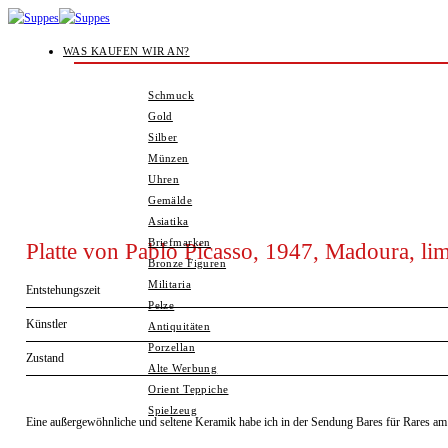
Zum
Inhalt
WAS KAUFEN WIR AN?
springen
Schmuck
Gold
Silber
Münzen
Uhren
Gemälde
Asiatika
Briefmarken
Platte von Pablo Picasso, 1947, Madoura, lim
Bronze Figuren
Militaria
Entstehungszeit
Pelze
Künstler
Antiquitäten
Porzellan
Zustand
Alte Werbung
Orient Teppiche
Spielzeug
Eine außergewöhnliche und seltene Keramik habe ich in der Sendung Bares für Rares am 