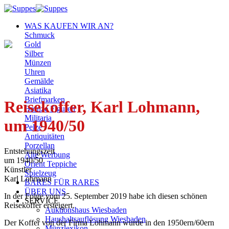
Zum
Inhalt
WAS KAUFEN WIR AN?
springen
Schmuck
Gold
Silber
Münzen
Uhren
Gemälde
Asiatika
Briefmarken
Reisekoffer, Karl Lohmann,
Bronze Figuren
Militaria
um 1940/50
Pelze
Antiquitäten
Porzellan
Entstehungszeit
Alte Werbung
um 1940/50
Orient Teppiche
Künstler
Spielzeug
Karl Lohmann
BARES FÜR RARES
ÜBER UNS
In der Folge vom 25. September 2019 habe ich diesen schönen
SERVICE
Reisekoffer ersteigert.
Auktionshaus Wiesbaden
Haushaltsauflösung Wiesbaden
Der Koffer von der Firma Lohmann wurde in den 1950ern/60ern
Münzlexikon