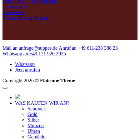
Made with 🤍 in Wiesbaden
Datenschutz
Impressum
Powered by tzn Digital
Mail an anfrage@suppes.de
Anruf an +49 611/238 388 23
Whatsapp an +49 171 920 2925
Whatsapp
Jetzt anrufen
Copyright 2026 ©
Flatsome Theme
WAS KAUFEN WIR AN?
Schmuck
Gold
Silber
Münzen
Uhren
Gemälde