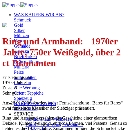
Zum
Inhalt
WAS KAUFEN WIR AN?
springen
Schmuck
Gold
Silber
Münzen
Ring und Armband: 1970er
Uhren
Gemälde
Jahre, 750er Weißgold, über 2
Asiatika
Briefmarken
ct Diamanten
Bronze Figuren
Militaria
Pelze
Entstehungszeit
Antiquitäten
1970er Jahre
Porzellan
Zustand
Alte Werbung
Sehr gut
Orient Teppiche
Spielzeug
Am 26.01.2026 wurden in der Fernsehsendung „Bares für Rares“
BARES FÜR RARES
zwei funkelnde Klassiker der Siebziger präsentiert.
ÜBER UNS
SERVICE
Ring und Armband erzählen die Geschichte einer glamourösen
Auktionshaus Wiesbaden
Dekade. Kühles Weißgold, ehrliche Formen, viel Präsenz. Genau so
Haushaltsauflösung Wiesbaden
liebten es die 1970er Jahre. Zusammen bringen die Schmuckstücke
Münzlexikon