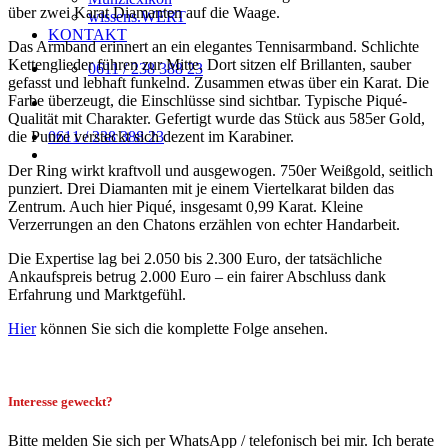
über zwei Karat Diamanten auf die Waage.
wissens.WERT
KONTAKT
Das Armband erinnert an ein elegantes Tennisarmband. Schlichte
Kettenglieder führen zur Mitte. Dort sitzen elf Brillanten, sauber
0611 / 238 388 23
gefasst und lebhaft funkelnd. Zusammen etwas über ein Karat. Die
Farbe überzeugt, die Einschlüsse sind sichtbar. Typische Piqué-
Qualität mit Charakter. Gefertigt wurde das Stück aus 585er Gold,
die Punze versteckt sich dezent im Karabiner.
0611 / 238 388 23
Der Ring wirkt kraftvoll und ausgewogen. 750er Weißgold, seitlich
punziert. Drei Diamanten mit je einem Viertelkarat bilden das
Zentrum. Auch hier Piqué, insgesamt 0,99 Karat. Kleine
Verzerrungen an den Chatons erzählen von echter Handarbeit.
Die Expertise lag bei 2.050 bis 2.300 Euro, der tatsächliche
Ankaufspreis betrug 2.000 Euro – ein fairer Abschluss dank
Erfahrung und Marktgefühl.
Hier
können Sie sich die komplette Folge ansehen.
Interesse geweckt?
Bitte melden Sie sich per WhatsApp / telefonisch bei mir. Ich berate