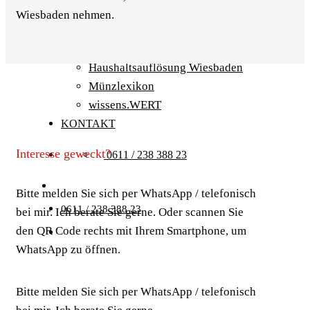
ÜBER UNS
Wiesbaden nehmen.
SERVICE
Auktionshaus Wiesbaden
Haushaltsauflösung Wiesbaden
Münzlexikon
wissens.WERT
KONTAKT
Interesse geweckt?
0611 / 238 388 23
Bitte melden Sie sich per WhatsApp / telefonisch
0611 / 238 388 23
bei mir. Ich berate Sie gerne. Oder scannen Sie
den QR Code rechts mit Ihrem Smartphone, um
WhatsApp zu öffnen.
Bitte melden Sie sich per WhatsApp / telefonisch