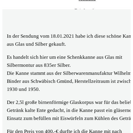
Briefmarken
Bronze Figuren
Militaria
In der Sendung vom 18.01.2021 habe ich diese schöne Kan
aus Glas und Silber gekauft.
Pelze
Es handelt sich hier um eine Schenkkanne aus Glas mit
Antiquitäten
Silbermontur aus 835er Silber.
Porzellan
Die Kanne stammt aus der Silberwarenmanufaktur Wilhelm
Binder aus Schwäbisch Gmünd, Herstellzeitraum ist zwisch
Alte Werbung
1930 und 1950.
Orient Teppiche
Der 2,5l große birnenförmige Glaskorpus war für das belieb
Spielzeug
Getränk kalte Ente gedacht, in die Kanne passt ein gläserne
Einsatz zum befüllen mit Eiswürfeln zum Kühlen des Geträ
BARES FÜR RARES
Für den Preis von 400,-€ durfte ich die Kanne mit nach