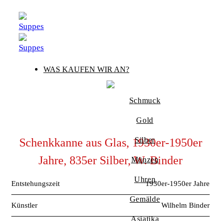
Zum
Inhalt
springen
WAS KAUFEN WIR AN?
Schmuck
Gold
Silber
Schenkkanne aus Glas, 1930er-1950er
Jahre, 835er Silber, W. Binder
Münzen
Uhren
Entstehungszeit
1930er-1950er Jahre
Gemälde
Künstler
Wilhelm Binder
Asiatika