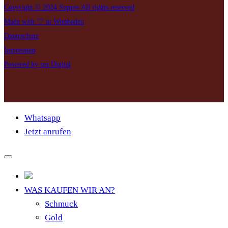
Copyright © 2024 Suppes All rights reserved
Made with 🤍 in Wiesbaden
Datenschutz
Impressum
Powered by tzn Digital
Whatsapp
Jetzt anrufen
WAS KAUFEN WIR AN?
Schmuck
Gold