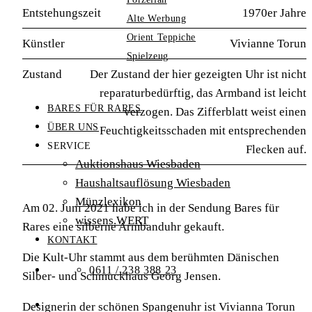
Entstehungszeit
1970er Jahre
Alte Werbung
Orient Teppiche
Künstler
Vivianne Torun
Spielzeug
Zustand
Der Zustand der hier gezeigten Uhr ist nicht
reparaturbedürftig, das Armband ist leicht
BARES FÜR RARES
verzogen. Das Zifferblatt weist einen
ÜBER UNS
Feuchtigkeitsschaden mit entsprechenden
SERVICE
Flecken auf.
Auktionshaus Wiesbaden
Haushaltsauflösung Wiesbaden
Münzlexikon
Am 02. Juni 2021 habe ich in der Sendung Bares für
wissens.WERT
Rares eine silberne Armbanduhr gekauft.
KONTAKT
Die Kult-Uhr stammt aus dem berühmten Dänischen
0611 / 238 388 23
Silber- und Schmuckhaus Georg Jensen.
Designerin der schönen Spangenuhr ist Vivianna Torun