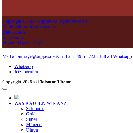
Copyright © 2024 Suppes All rights reserved
Made with 🤍 in Wiesbaden
Datenschutz
Impressum
Powered by tzn Digital
Mail an anfrage@suppes.de
Anruf an +49 611/238 388 23
Whatsapp 
Whatsapp
Jetzt anrufen
Copyright 2026 ©
Flatsome Theme
WAS KAUFEN WIR AN?
Schmuck
Gold
Silber
Münzen
Uhren