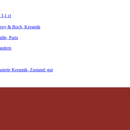
 3,1 ct
leroy & Boch, Keramik
ille, Paris
andern
sierte Keramik, Zustand: gut