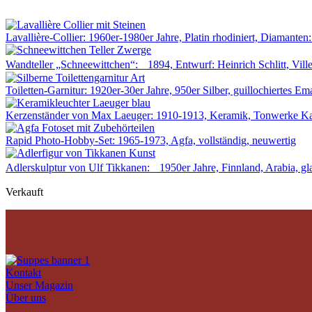
Lavallière-Collier: 1960er-1980er Jahre, Platin rhodiniert, Diamanten:
Wandteller „Schneewittchen“: 1894, Entwurf: Heinrich Schlitt, Vil
Toiletten-Garnitur: 1920er-30er Jahre, 950er Silber, guillochiertes Ema
Kerzenständer von Max Laeuger: 1910-1913, Keramik, Tonwerke K
Rapid Photo-Hobby-Set: 1965-1973, Agfa, vollständig, neuwertig
Adlerskulptur von Ulf Tikkanen: 1950er Jahre, Finnland, Arabia, gla
Verkauft
Kontakt
Unser Magazin
Über uns