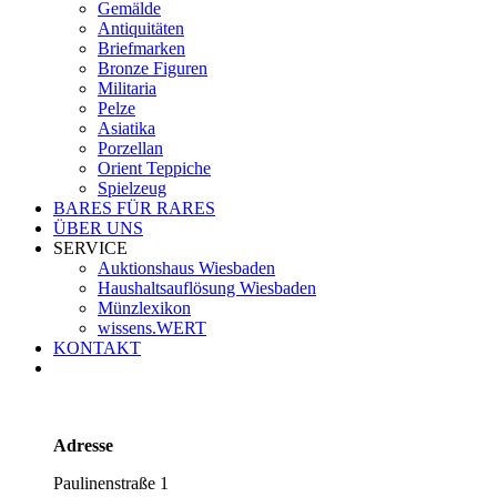
Gemälde
Antiquitäten
Briefmarken
Bronze Figuren
Militaria
Pelze
Asiatika
Porzellan
Orient Teppiche
Spielzeug
BARES FÜR RARES
ÜBER UNS
SERVICE
Auktionshaus Wiesbaden
Haushaltsauflösung Wiesbaden
Münzlexikon
wissens.WERT
KONTAKT
Adresse
Paulinenstraße 1