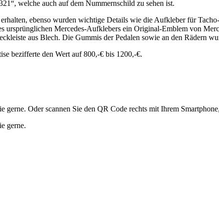
321“, welche auch auf dem Nummernschild zu sehen ist.
d erhalten, ebenso wurden wichtige Details wie die Aufkleber für Tacho
t des ursprünglichen Mercedes-Aufklebers ein Original-Emblem von Merc
 Heckleiste aus Blech. Die Gummis der Pedalen sowie an den Rädern wur
e bezifferte den Wert auf 800,-€ bis 1200,-€.
te Sie gerne. Oder scannen Sie den QR Code rechts mit Ihrem Smartpho
ie gerne.