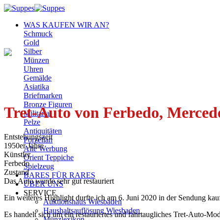
Zum
Inhalt
WAS KAUFEN WIR AN?
springen
Schmuck
Gold
Silber
Münzen
Uhren
Gemälde
Asiatika
Briefmarken
Bronze Figuren
Tret-Auto von Ferbedo, Mercede
Militaria
Pelze
Antiquitäten
Entstehungszeit
Porzellan
1950er Jahre
Alte Werbung
Künstler
Orient Teppiche
Ferbedo
Spielzeug
Zustand
BARES FÜR RARES
Das Auto wurde sehr gut restauriert
ÜBER UNS
SERVICE
Ein weiteres Highlight durfte ich am 6. Juni 2020 in der Sendung kau
Auktionshaus Wiesbaden
Haushaltsauflösung Wiesbaden
Es handelt sich um ein restauriertes und fahrtaugliches Tret-Auto-M
Münzlexikon