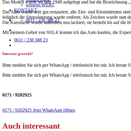
Das Modell wurde im Jahr 1949 aufgelegt und hat die Bezeichnung „
wissens.WERT
KONTAKT
Das Auto wurde sehr gut restauriert, alle Zier- und Klemmleisten sin
lediglich die Sitzpolsterung wurde entfernt. Als Zeichen wurde stat
0611 / 238 388 23
Die Karosserie wurde außerdem neu lackiert, sie besteht bis auf die
Mit meinem Gebot von 910,-€ konnte ich das Auto kaufen, die Expertis
0611 / 238 388 23
Interesse geweckt?
Bitte melden Sie sich per WhatsApp / telefonisch bei mir. Ich bera
Bitte melden Sie sich per WhatsApp / telefonisch bei mir. Ich berate S
0171 / 9202925
0171 / 9202925
Jetzt WhatsApp öffnen
Auch interessant