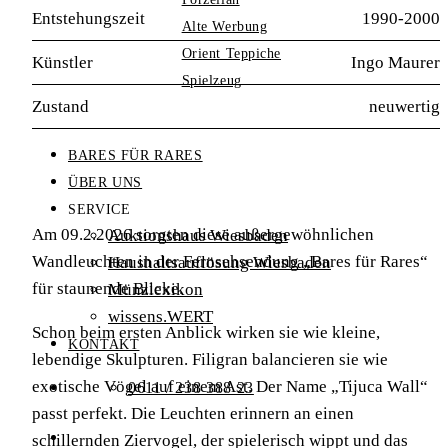
Entstehungszeit
1990-2000
Alte Werbung
Orient Teppiche
Künstler
Ingo Maurer
Spielzeug
Zustand
neuwertig
BARES FÜR RARES
ÜBER UNS
SERVICE
Am 09.2.2026 sorgten diese außergewöhnlichen
Auktionshaus Wiesbaden
Wandleuchten in der Fernsehsendung „Bares für Rares“
Haushaltsauflösung Wiesbaden
für staunende Blicke.
Münzlexikon
wissens.WERT
Schon beim ersten Anblick wirken sie wie kleine,
KONTAKT
lebendige Skulpturen. Filigran balancieren sie wie
exotische Vögel auf einem Ast. Der Name „Tijuca Wall“
0611 / 238 388 23
passt perfekt. Die Leuchten erinnern an einen
schillernden Ziervogel, der spielerisch wippt und das