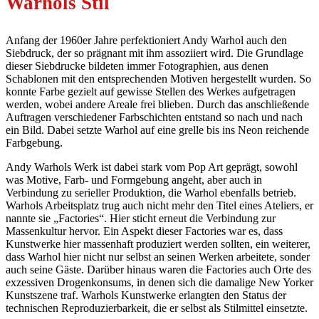
Warhols Stil
Anfang der 1960er Jahre perfektioniert Andy Warhol auch den
Siebdruck, der so prägnant mit ihm assoziiert wird. Die Grundlage
dieser Siebdrucke bildeten immer Fotographien, aus denen
Schablonen mit den entsprechenden Motiven hergestellt wurden. So
konnte Farbe gezielt auf gewisse Stellen des Werkes aufgetragen
werden, wobei andere Areale frei blieben. Durch das anschließende
Auftragen verschiedener Farbschichten entstand so nach und nach
ein Bild. Dabei setzte Warhol auf eine grelle bis ins Neon reichende
Farbgebung.
Andy Warhols Werk ist dabei stark vom Pop Art geprägt, sowohl
was Motive, Farb- und Formgebung angeht, aber auch in
Verbindung zu serieller Produktion, die Warhol ebenfalls betrieb.
Warhols Arbeitsplatz trug auch nicht mehr den Titel eines Ateliers, er
nannte sie „Factories“. Hier sticht erneut die Verbindung zur
Massenkultur hervor. Ein Aspekt dieser Factories war es, dass
Kunstwerke hier massenhaft produziert werden sollten, ein weiterer,
dass Warhol hier nicht nur selbst an seinen Werken arbeitete, sonder
auch seine Gäste. Darüber hinaus waren die Factories auch Orte des
exzessiven Drogenkonsums, in denen sich die damalige New Yorker
Kunstszene traf. Warhols Kunstwerke erlangten den Status der
technischen Reproduzierbarkeit, die er selbst als Stilmittel einsetzte.