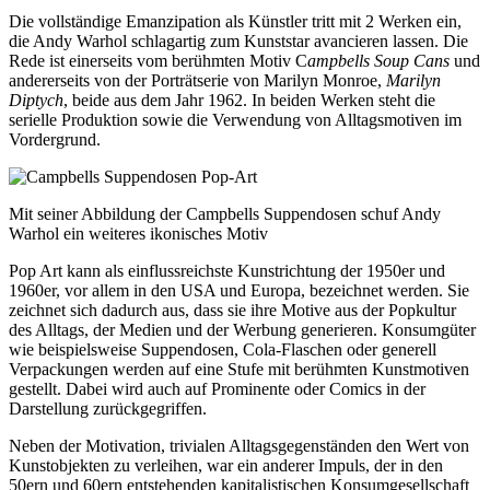
Die vollständige Emanzipation als Künstler tritt mit 2 Werken ein,
die Andy Warhol schlagartig zum Kunststar avancieren lassen. Die
Rede ist einerseits vom berühmten Motiv C
ampbells Soup Cans
und
andererseits von der Porträtserie von Marilyn Monroe,
Marilyn
Diptych
, beide aus dem Jahr 1962. In beiden Werken steht die
serielle Produktion sowie die Verwendung von Alltagsmotiven im
Vordergrund.
Mit seiner Abbildung der Campbells Suppendosen schuf Andy
Warhol ein weiteres ikonisches Motiv
Pop Art kann als einflussreichste Kunstrichtung der 1950er und
1960er, vor allem in den USA und Europa, bezeichnet werden. Sie
zeichnet sich dadurch aus, dass sie ihre Motive aus der Popkultur
des Alltags, der Medien und der Werbung generieren. Konsumgüter
wie beispielsweise Suppendosen, Cola-Flaschen oder generell
Verpackungen werden auf eine Stufe mit berühmten Kunstmotiven
gestellt. Dabei wird auch auf Prominente oder Comics in der
Darstellung zurückgegriffen.
Neben der Motivation, trivialen Alltagsgegenständen den Wert von
Kunstobjekten zu verleihen, war ein anderer Impuls, der in den
50ern und 60ern entstehenden kapitalistischen Konsumgesellschaft