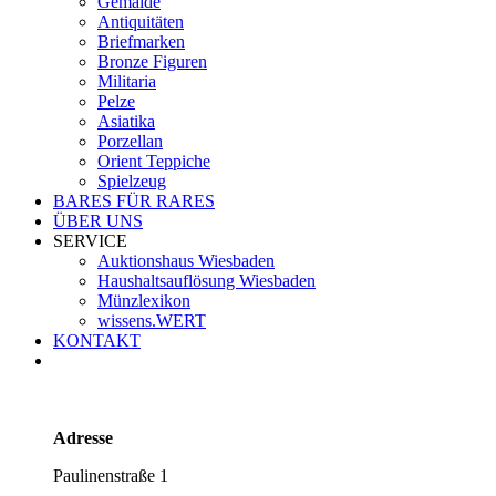
Gemälde
Antiquitäten
Briefmarken
Bronze Figuren
Militaria
Pelze
Asiatika
Porzellan
Orient Teppiche
Spielzeug
BARES FÜR RARES
ÜBER UNS
SERVICE
Auktionshaus Wiesbaden
Haushaltsauflösung Wiesbaden
Münzlexikon
wissens.WERT
KONTAKT
Adresse
Paulinenstraße 1