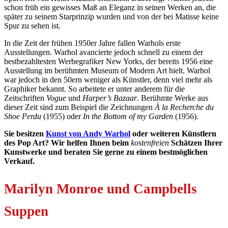
schon früh ein gewisses Maß an Eleganz in seinen Werken an, die
später zu seinem Starprinzip wurden und von der bei Matisse keine
Spur zu sehen ist.
In die Zeit der frühen 1950er Jahre fallen Warhols erste
Ausstellungen. Warhol avancierte jedoch schnell zu einem der
bestbezahltesten Werbegrafiker New Yorks, der bereits 1956 eine
Ausstellung im berühmten Museum of Modern Art hielt. Warhol
war jedoch in den 50ern weniger als Künstler, denn viel mehr als
Graphiker bekannt. So arbeitete er unter anderem für die
Zeitschriften
Vogue
und
Harper’s Bazaar
. Berühmte Werke aus
dieser Zeit sind zum Beispiel die Zeichnungen
À la Recherche du
Shoe Perdu
(1955) oder
In the Bottom of my Garden
(1956).
Sie besitzen
Kunst von Andy Warhol
oder weiteren Künstlern
des Pop Art? Wir helfen Ihnen beim
kostenfreien
Schätzen Ihrer
Kunstwerke und beraten Sie gerne zu einem bestmöglichen
Verkauf.
Marilyn Monroe und Campbells
Suppen