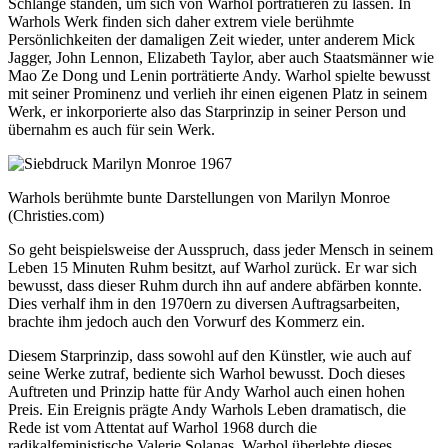
Schlange standen, um sich von Warhol porträtieren zu lassen. In
Warhols Werk finden sich daher extrem viele berühmte
Persönlichkeiten der damaligen Zeit wieder, unter anderem Mick
Jagger, John Lennon, Elizabeth Taylor, aber auch Staatsmänner wie
Mao Ze Dong und Lenin porträtierte Andy. Warhol spielte bewusst
mit seiner Prominenz und verlieh ihr einen eigenen Platz in seinem
Werk, er inkorporierte also das Starprinzip in seiner Person und
übernahm es auch für sein Werk.
Warhols berühmte bunte Darstellungen von Marilyn Monroe
(Christies.com)
So geht beispielsweise der Ausspruch, dass jeder Mensch in seinem
Leben 15 Minuten Ruhm besitzt, auf Warhol zurück. Er war sich
bewusst, dass dieser Ruhm durch ihn auf andere abfärben konnte.
Dies verhalf ihm in den 1970ern zu diversen Auftragsarbeiten,
brachte ihm jedoch auch den Vorwurf des Kommerz ein.
Diesem Starprinzip, dass sowohl auf den Künstler, wie auch auf
seine Werke zutraf, bediente sich Warhol bewusst. Doch dieses
Auftreten und Prinzip hatte für Andy Warhol auch einen hohen
Preis. Ein Ereignis prägte Andy Warhols Leben dramatisch, die
Rede ist vom Attentat auf Warhol 1968 durch die
radikalfeministische Valerie Solanas. Warhol überlebte dieses