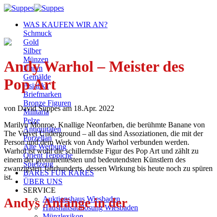
Zum
Inhalt
WAS KAUFEN WIR AN?
springen
Schmuck
Gold
Silber
Münzen
Andy Warhol – Meister des
Uhren
Gemälde
Pop Art
Asiatika
Briefmarken
Bronze Figuren
von David Suppes am 18.Apr. 2022
Militaria
Pelze
Marilyn Monroe, Knallige Neonfarben, die berühmte Banane von
Antiquitäten
The Velvet Underground – all das sind Assoziationen, die mit der
Porzellan
Person und dem Werk von Andy Warhol verbunden werden.
Alte Werbung
Warhol ist wohl die schillerndste Figur des Pop Art und zählt zu
Orient Teppiche
einem der prominentesten und bedeutendsten Künstlern des
Spielzeug
zwanzigsten Jahrhunderts, dessen Wirkung bis heute noch zu spüren
BARES FÜR RARES
ist.
ÜBER UNS
SERVICE
Auktionshaus Wiesbaden
Andys Anfänge in der
Haushaltsauflösung Wiesbaden
Münzlexikon