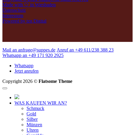
Made with 🤍 in Wiesbaden
Datenschutz
Impressum
Powered by tzn Digital
Mail an anfrage@suppes.de
Anruf an +49 611/238 388 23
Whatsapp an +49 171 920 2925
Whatsapp
Jetzt anrufen
Copyright 2026 ©
Flatsome Theme
WAS KAUFEN WIR AN?
Schmuck
Gold
Silber
Münzen
Uhren