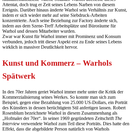
Attentat, doch trug er Zeit seines Lebens Narben von diesem
Ereignis. Darüber hinaus änderte Warhol sein Verhältnis zur Kunst,
indem er sich wieder mehr auf seine Siebdruck-Arbeiten
konzentrierte. Auch seine Beziehung zur Factory änderte sich,
indem aus dem Szene-Treff Arbeitsplätze und Büroräume für
Warhol und dessen Mitarbeiter wurden.
Zwar war Kunst für Warhol immer mit Prominenz und Konsum
verbunden, jedoch tritt dieser Aspekt erst zu Ende seines Lebens
wirklich in massiver Deutlichkeit hervor.
Kunst und Kommerz – Warhols
Spätwerk
In den 70er Jahren geriet Warhol immer mehr unter die Kritik der
Kommerzialisierung seines Werkes. So konnte man sich zum
Beispiel, gegen eine Bezahlung von 25.000 US-Dollars, ein Porträt
des Künstlers in dessen berüchtigtem Stil anfertigen lassen. Robert
Rosenblum bezeichnete Warhol in diesem Zusammenhang als
„Hofmaler der 70er“. In seiner 1969 gegründeten Zeitschrift
The
Interview
verwendete Warhol zum Teil diese Porträts. Dies hatte den
Effekt, dass die abgebildete Person natürlich von Warhols