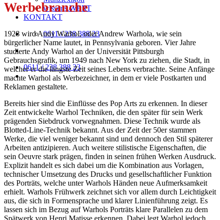
Werbebranche
wissens.WERT
KONTAKT
1928 wird Andy Warhol, oder Andrew Warhola, wie sein
0611 / 238 388 23
bürgerlicher Name lautet, in Pennsylvania geboren. Vier Jahre
studierte Andy Warhol an der Universität Pittsburgh
Gebrauchsgrafik, um 1949 nach New York zu ziehen, die Stadt, in
0611 / 238 388 23
welcher er die längste Zeit seines Lebens verbrachte. Seine Anfänge
machte Warhol als Werbezeichner, in dem er viele Postkarten und
Reklamen gestaltete.
Bereits hier sind die Einflüsse des Pop Arts zu erkennen. In dieser
Zeit entwickelte Warhol Techniken, die den später für sein Werk
prägenden Siebdruck vorwegnahmen. Diese Technik wurde als
Blotted-Line-Technik bekannt. Aus der Zeit der 50er stammen
Werke, die viel weniger bekannt sind und dennoch den Stil späterer
Arbeiten antizipieren. Auch weitere stilistische Eigenschaften, die
sein Oeuvre stark prägen, finden in seinen frühen Werken Ausdruck.
Explizit handelt es sich dabei um die Kombination aus Vorlagen,
technischer Umsetzung des Drucks und gesellschaftlicher Funktion
des Porträts, welche unter Warhols Händen neue Aufmerksamkeit
erhielt. Warhols Frühwerk zeichnet sich vor allem durch Leichtigkeit
aus, die sich in Formensprache und klarer Linienführung zeigt. Es
lassen sich im Bezug auf Warhols Porträts klare Parallelen zu dem
Spätwerk von Henri Matisse erkennen. Dabei legt Warhol jedoch