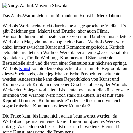
Das Andy-Warhol-Museum für moderne Kunst in Medzilaborce
Warhols Werk beeindruckt durch eine ausgesprochene Vielfalt. Es
gibt Zeichnungen, Malerei und Drucke, aber auch Filme,
Audioaufnahmen und Theaterstücke von ihm. Darüber hinaus leitete
Warhol ein Magazin und managte eine Band. Warhols Werk war
dabei immer zwischen Kunst und Kommerz angesiedelt. Kritisch
betrachtet richtet sich Warhols Werk dabei an eine „Gesellschaft des
Spektakels“, für die Werbung, Kommerz und Stars zentrale
Bestandteile sind und die von einer Sensation zur nächsten springt.
Warhols
Kunst
könnte dementsprechend als stumpfe Reproduktion
dieses Spektakels, ohne jegliche kritische Perspektive betrachtet
werden. Andererseits kann diese Reproduktion von Kunst und
Kommerz auch Kritik an eben jener Gesellschaft sein, der Warhols
Werke den Spiegel vorhalten. Bis heute noch wird die künstlerische
Intention von Warhols Werk noch stark diskutiert. Ist es nur sture
Reproduktion der „Kulturindustrie“ oder stellt es einen vielleicht
sogar kritischen Kommentar dieser Kultur dar?
Die Frage kann bis heute nicht genau beantwortet werden, da
Warhol sich permanent einer klaren Einordnung seines Werkes
entzog. Was jedoch sicher ist, ist dass er ein weiteres Element in
seine Kunst integrierte: die Prominenz.