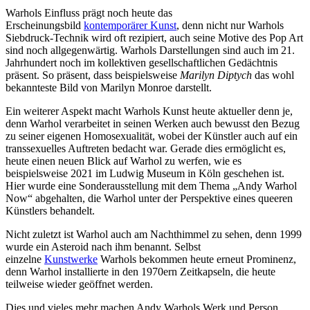
Warhols Einfluss prägt noch heute das
Erscheinungsbild
kontemporärer Kunst
, denn nicht nur Warhols
Siebdruck-Technik wird oft rezipiert, auch seine Motive des Pop Art
sind noch allgegenwärtig. Warhols Darstellungen sind auch im 21.
Jahrhundert noch im kollektiven gesellschaftlichen Gedächtnis
präsent. So präsent, dass beispielsweise
Marilyn Diptych
das wohl
bekannteste Bild von Marilyn Monroe darstellt.
Ein weiterer Aspekt macht Warhols Kunst heute aktueller denn je,
denn Warhol verarbeitet in seinen Werken auch bewusst den Bezug
zu seiner eigenen Homosexualität, wobei der Künstler auch auf ein
transsexuelles Auftreten bedacht war. Gerade dies ermöglicht es,
heute einen neuen Blick auf Warhol zu werfen, wie es
beispielsweise 2021 im Ludwig Museum in Köln geschehen ist.
Hier wurde eine Sonderausstellung mit dem Thema „Andy Warhol
Now“ abgehalten, die Warhol unter der Perspektive eines queeren
Künstlers behandelt.
Nicht zuletzt ist Warhol auch am Nachthimmel zu sehen, denn 1999
wurde ein Asteroid nach ihm benannt. Selbst
einzelne
Kunstwerke
Warhols bekommen heute erneut Prominenz,
denn Warhol installierte in den 1970ern Zeitkapseln, die heute
teilweise wieder geöffnet werden.
Dies und vieles mehr machen Andy Warhols Werk und Person