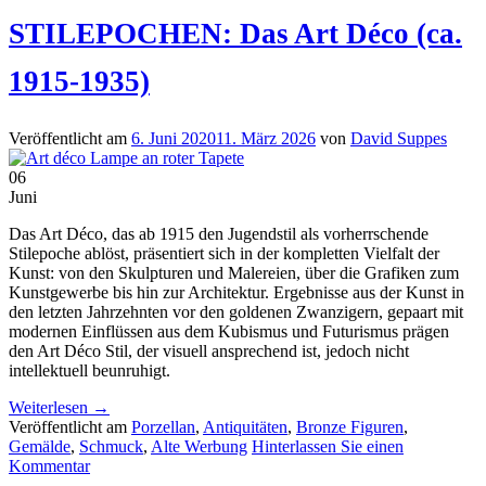
STILEPOCHEN: Das Art Déco (ca.
1915-1935)
Veröffentlicht am
6. Juni 2020
11. März 2026
von
David Suppes
06
Juni
Das Art Déco, das ab 1915 den Jugendstil als vorherrschende
Stilepoche ablöst, präsentiert sich in der kompletten Vielfalt der
Kunst: von den Skulpturen und Malereien, über die Grafiken zum
Kunstgewerbe bis hin zur Architektur. Ergebnisse aus der Kunst in
den letzten Jahrzehnten vor den goldenen Zwanzigern, gepaart mit
modernen Einflüssen aus dem Kubismus und Futurismus prägen
den Art Déco Stil, der visuell ansprechend ist, jedoch nicht
intellektuell beunruhigt.
Weiterlesen
→
Veröffentlicht am
Porzellan
,
Antiquitäten
,
Bronze Figuren
,
Gemälde
,
Schmuck
,
Alte Werbung
Hinterlassen Sie einen
Kommentar