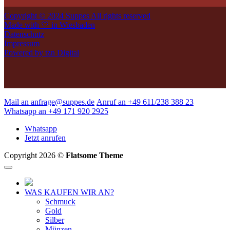
Copyright © 2024 Suppes All rights reserved
Made with 🤍 in Wiesbaden
Datenschutz
Impressum
Powered by tzn Digital
Mail an anfrage@suppes.de
Anruf an +49 611/238 388 23
Whatsapp an +49 171 920 2925
Whatsapp
Jetzt anrufen
Copyright 2026 ©
Flatsome Theme
WAS KAUFEN WIR AN?
Schmuck
Gold
Silber
Münzen