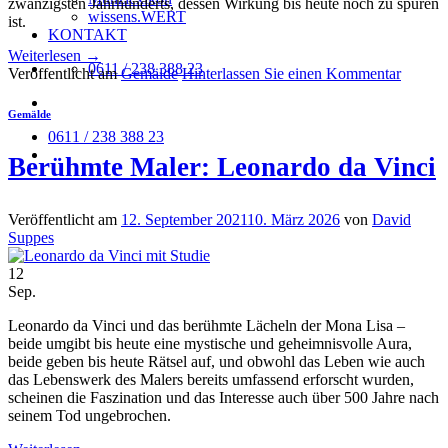
zwanzigsten Jahrhunderts, dessen Wirkung bis heute noch zu spüren
wissens.WERT
ist.
KONTAKT
Weiterlesen
→
0611 / 238 388 23
Veröffentlicht am
Gemälde
Hinterlassen Sie einen Kommentar
Gemälde
0611 / 238 388 23
Berühmte Maler: Leonardo da Vinci
Veröffentlicht am
12. September 2021
10. März 2026
von
David
Suppes
12
Sep.
Leonardo da Vinci und das berühmte Lächeln der Mona Lisa –
beide umgibt bis heute eine mystische und geheimnisvolle Aura,
beide geben bis heute Rätsel auf, und obwohl das Leben wie auch
das Lebenswerk des Malers bereits umfassend erforscht wurden,
scheinen die Faszination und das Interesse auch über 500 Jahre nach
seinem Tod ungebrochen.