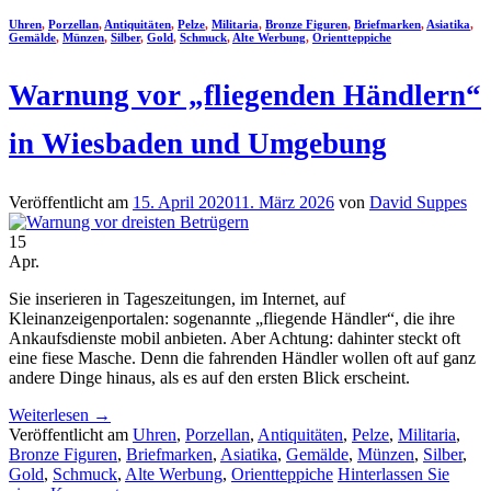
Uhren
,
Porzellan
,
Antiquitäten
,
Pelze
,
Militaria
,
Bronze Figuren
,
Briefmarken
,
Asiatika
,
Gemälde
,
Münzen
,
Silber
,
Gold
,
Schmuck
,
Alte Werbung
,
Orientteppiche
Warnung vor „fliegenden Händlern“
in Wiesbaden und Umgebung
Veröffentlicht am
15. April 2020
11. März 2026
von
David Suppes
15
Apr.
Sie inserieren in Tageszeitungen, im Internet, auf
Kleinanzeigenportalen: sogenannte „fliegende Händler“, die ihre
Ankaufsdienste mobil anbieten. Aber Achtung: dahinter steckt oft
eine fiese Masche. Denn die fahrenden Händler wollen oft auf ganz
andere Dinge hinaus, als es auf den ersten Blick erscheint.
Weiterlesen
→
Veröffentlicht am
Uhren
,
Porzellan
,
Antiquitäten
,
Pelze
,
Militaria
,
Bronze Figuren
,
Briefmarken
,
Asiatika
,
Gemälde
,
Münzen
,
Silber
,
Gold
,
Schmuck
,
Alte Werbung
,
Orientteppiche
Hinterlassen Sie