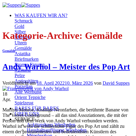
Zum
Inhalt
WAS KAUFEN WIR AN?
springen
Schmuck
Gold
Silber
Kategorie-Archive:
Gemälde
Münzen
Uhren
Gemälde
Gemälde
Asiatika
Briefmarken
Bronze Figuren
Andy Warhol – Meister des Pop Art
Militaria
Pelze
Antiquitäten
Veröffentlicht am
18. April 2022
10. März 2026
von
David Suppes
Porzellan
Alte Werbung
18
Orient Teppiche
Apr.
Spielzeug
BARES FÜR RARES
Marilyn Monroe, Knallige Neonfarben, die berühmte Banane von
ÜBER UNS
The Velvet Underground – all das sind Assoziationen, die mit der
SERVICE
Person und dem Werk von Andy Warhol verbunden werden.
Auktionshaus Wiesbaden
Warhol ist wohl die schillerndste Figur des Pop Art und zählt zu
Haushaltsauflösung Wiesbaden
einem der prominentesten und bedeutendsten Künstlern des
Münzlexikon