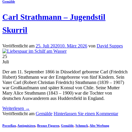
Gemälde
Carl Strathmann – Jugendstil
Skurril
Veröffentlicht am
25. Juli 2020
10. März 2026
von
David Suppes
25
Juli
Der am 11. September 1866 in Düsseldorf geborene Carl (Friedrich
Hubert) Strathmann war der Erstgeborene von fünf Kindern. Sein
Vater Carl (Robert Christian Friedrich) Strathmann (1839 – 1907)
war Großkaufmann und später Konsul von Chile. Seine Mutter
Mary Alice Strathmann (1843 – 1900) war die Tochter von
deutschen Auswanderern aus Huddersfield in England.
Weiterlesen
→
Veröffentlicht am
Gemälde
Hinterlassen Sie einen Kommentar
Porzellan
,
Antiquitäten
,
Bronze Figuren
,
Gemälde
,
Schmuck
,
Alte Werbung